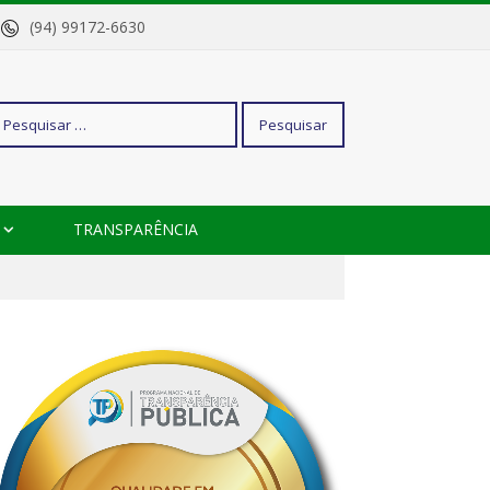
o
(94) 99172-6630
squisar
TRANSPARÊNCIA
r: