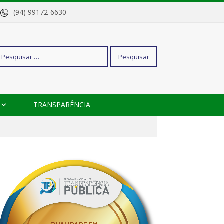
o
(94) 99172-6630
squisar
TRANSPARÊNCIA
r: