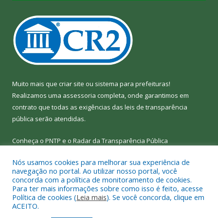
Muito mais que
criar site
ou
sistema para prefeituras
!
Realizamos uma
assessoria
completa, onde garantimos em
contrato que todas as exigências das
leis de transparência
pública
serão atendidas.
Conheça o
PNTP
e o
Radar da Transparência Pública
Nós usamos cookies para melhorar sua experiência de
navegação no portal. Ao utilizar nosso portal, você
concorda com a política de monitoramento de cookies.
Para ter mais informações sobre como isso é feito, acesse
Todos os direitos reservados a Câmara Municipal de Bom Jesus
Política de cookies (
Leia mais
). Se você concorda, clique em
do Tocantins.
ACEITO.