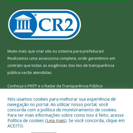
Muito mais que
criar site
ou
sistema para prefeituras
!
Realizamos uma
assessoria
completa, onde garantimos em
contrato que todas as exigências das
leis de transparência
pública
serão atendidas.
Conheça o
PNTP
e o
Radar da Transparência Pública
Nós usamos cookies para melhorar sua experiência de
navegação no portal. Ao utilizar nosso portal, você
concorda com a política de monitoramento de cookies.
Para ter mais informações sobre como isso é feito, acesse
Todos os direitos reservados a Câmara Municipal de Bom Jesus
Política de cookies (
Leia mais
). Se você concorda, clique em
do Tocantins.
ACEITO.