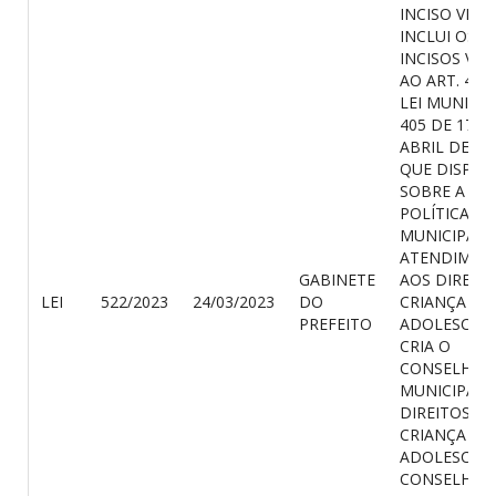
INCISO VI E
INCLUI OS
INCISOS VIII, 
AO ART. 41 
LEI MUNICIP
405 DE 17 D
ABRIL DE 20
QUE DISPÕE
SOBRE A
POLÍTICA
MUNICIPAL 
ATENDIMEN
GABINETE
AOS DIREIT
LEI
522/2023
24/03/2023
DO
CRIANÇA E 
PREFEITO
ADOLESCENT
CRIA O
CONSELHO
MUNICIPAL 
DIREITOS D
CRIANÇA E 
ADOLESCENT
CONSELHO