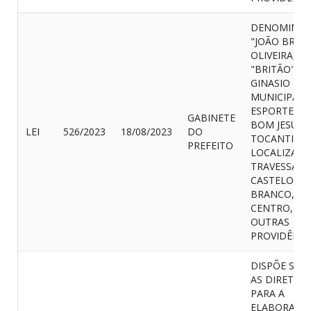
DENOMINA-
"JOÃO BRIT
OLIVEIRA,
"BRITÃO"
GINASIO
MUNICIPAL 
ESPORTES D
GABINETE
BOM JESUS 
LEI
526/2023
18/08/2023
DO
TOCANTINS,
PREFEITO
LOCALIZADO
TRAVESSA
CASTELO
BRANCO,
CENTRO, E 
OUTRAS
PROVIDÊNCI
DISPÕE SOB
AS DIRETRIZ
PARA A
ELABORAÇÃ