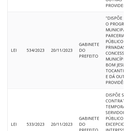
PROVIDENCI
"DISPÕE SO
O PROGRAM
MUNICIPAL 
PARCERIAS
PÚBLICO-
GABINETE
PRIVADAS
LEI
534/2023
20/11/2023
DO
CONCESSÕE
PREFEITO
MUNICÍPIO 
BOM JESUS 
TOCANTINS /
E DÁ OUTRA
PROVIDÊNCIA
DISPÕE SOB
CONTRATAÇ
TEMPORÁRIA
SERVIDORES
GABINETE
PÚBLICOS P
LEI
533/2023
20/11/2023
DO
EXCEPCIONA
PREFEITO
INTERESSE