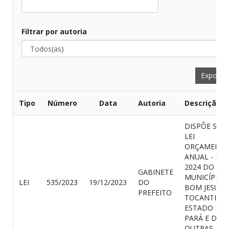
Filtrar por autoria
Todos(as)
Exporta
Tipo
Número
Data
Autoria
Descrição
DISPÕE SOB
LEI
ORÇAMENTÁ
ANUAL - LO
2024 DO
GABINETE
MUNICÍPIO 
LEI
535/2023
19/12/2023
DO
BOM JESUS 
PREFEITO
TOCANTINS,
ESTADO DO
PARÁ E DÁ
OUTRAS