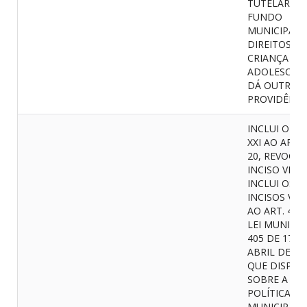
TUTELAR E 
FUNDO
MUNICIPAL 
DIREITOS D
CRIANÇA E 
ADOLESCENT
DÁ OUTRAS
PROVIDÊNCI
INCLUI O IN
XXI AO ARTI
20, REVOGA 
INCISO VI E
INCLUI OS
INCISOS VIII, 
AO ART. 41 
LEI MUNICIP
405 DE 17 D
ABRIL DE 20
QUE DISPÕE
SOBRE A
POLÍTICA
MUNICIPAL 