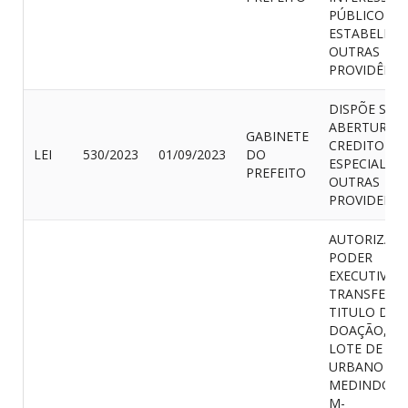
PÚBLICO E
ESTABELECE
OUTRAS
PROVIDÊNCI
DISPÕE SOB
ABERTURA 
GABINETE
CREDITO
LEI
530/2023
01/09/2023
DO
ESPECIAL DA
PREFEITO
OUTRAS
PROVIDENCI
AUTORIZA O
PODER
EXECUTIVO 
TRANSFERIR,
TITULO DE
DOAÇÃO, U
LOTE DE TE
URBANO
MEDINDO 45
M-