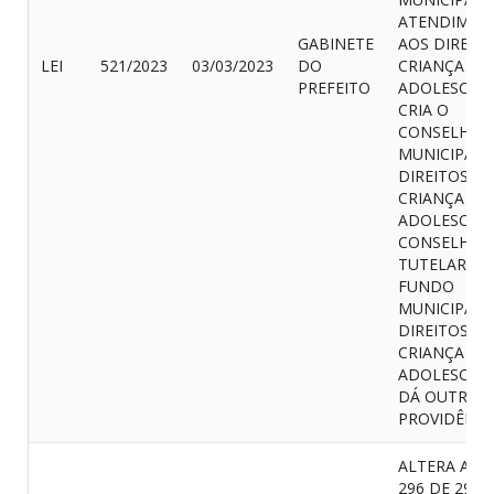
ATENDIMEN
GABINETE
AOS DIREIT
LEI
521/2023
03/03/2023
DO
CRIANÇA E 
PREFEITO
ADOLESCENT
CRIA O
CONSELHO
MUNICIPAL 
DIREITOS D
CRIANÇA E 
ADOLESCENT
CONSELHO
TUTELAR E 
FUNDO
MUNICIPAL 
DIREITOS D
CRIANÇA E 
ADOLESCENT
DÁ OUTRAS
PROVIDÊNCI
ALTERA A LE
296 DE 29 D