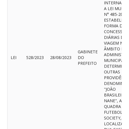
INTERNACIO
A LEI MUNIC
N° 485-2021
ESTABELECE
FORMA DE
CONCESSÃO
DIÁRIAS DE
VIAGEM NO
ÂMBITO DA
GABINETE
ADMINISTR
LEI
528/2023
28/08/2023
DO
MUNICIPAL 
PREFEITO
DETERMINA
OUTRAS
PROVIDÊNCI
DENOMINA
"JOÃO
BRASILEIRO 
NANE", A
QUADRA DE
FUTEBOL
SOCIETY,
LOCALIZADA