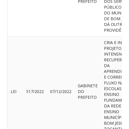
PREFEITO
DOS SERVID
PÚBLICOS CI
DO MUNICÍP
DE BOM JES
DÁ OUTRAS
PROVIDÊNCI
CRIA E INSTI
PROJETO
INTENSIVO 
RECUPERAÇ
DA
APRENDIZA
E CORREÇÃO
FLUXO NAS
GABINETE
ESCOLAS DE
LEI
517/2022
07/12/2022
DO
ENSINO
PREFEITO
FUNDAMEN
DA REDE DE
ENSINO
MUNICÍPIO 
BOM JESUS 
TOCANTINS/