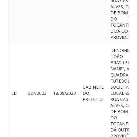
RUA CASTRO
ALVES, CENT
DE BOM JES
DO
TOCANTINS/
E DÁ OUTRA
PROVIDÊNCI
DENOMINA
"JOÃO
BRASILEIRO 
NANE", A
QUADRA DE
FUTEBOL
GABINETE
SOCIETY,
LEI
527/2023
18/08/2023
DO
LOCALIZADA
PREFEITO
RUA CASTRO
ALVES, CENT
DE BOM JES
DO
TOCANTINS/
DÁ OUTRAS
PROVIDÊNCI