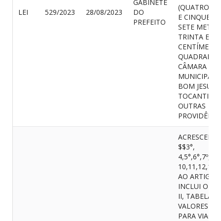
GABINETE
(QUATROCE
LEI
529/2023
28/08/2023
DO
E CINQUENT
PREFEITO
SETE METRO
TRINTA E DO
CENTÍMETR
QUADRADOS)
CÂMARA
MUNICIPAL 
BOM JESUS 
TOCANTINS,
OUTRAS
PROVIDÊNCI
ACRESCENTA
$$3°,
4,5°,6°,7º,8°,
10,11,12,13 
AO ARTIGO 3
INCLUI O A
II, TABELA D
VALORES DI
PARA VIAGE