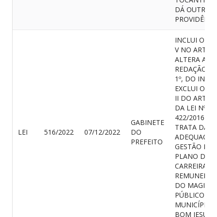
DÁ OUTRAS
PROVIDÊNCI
INCLUI O IN
V NO ART. 23
ALTERA A
REDAÇÃO DO
1º, DO INCIS
EXCLUI O IN
II DO ARTIGO
DA LEI Nº
422/2016 QU
GABINETE
TRATA DA
LEI
516/2022
07/12/2022
DO
ADEQUAÇÃO
PREFEITO
GESTÃO DO
PLANO DE
CARREIRA E
REMUNERAÇ
DO MAGISTÉ
PÚBLICO DO
MUNICÍPIO 
BOM JESUS 