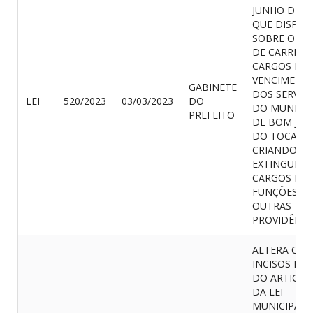
JUNHO DE 20
QUE DISPÕE
SOBRE O PL
DE CARREIRA
CARGOS E
VENCIMENT
GABINETE
DOS SERVID
LEI
520/2023
03/03/2023
DO
DO MUNICÍP
PREFEITO
DE BOM JES
DO TOCANTI
CRIANDO E
EXTINGUIN
CARGOS E
FUNÇÕES E 
OUTRAS
PROVIDÊNCI
ALTERA OS
INCISOS I, II E
DO ARTIGO 
DA LEI
MUNICIPAL 