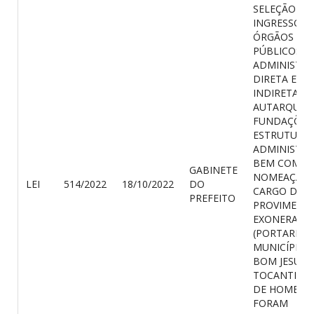
SELEÇÃO PA
INGRESSO N
ÓRGÃOS
PÚBLICOS,
ADMINISTR
DIRETA E
INDIRETAS,
AUTARQUIAS
FUNDAÇÕES
ESTRUTURA
ADMINISTRA
BEM COMO
GABINETE
NOMEAÇÃO 
LEI
514/2022
18/10/2022
DO
CARGO DE L
PREFEITO
PROVIMENT
EXONERAÇÃ
(PORTARIA)
MUNICÍPIO 
BOM JESUS 
TOCANTINS/
DE HOMENS
FORAM