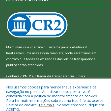
Muito mais que
criar site
ou
sistema para prefeituras
!
Realizamos uma
assessoria
completa, onde garantimos em
contrato que todas as exigências das
leis de transparência
pública
serão atendidas.
Conheça o
PNTP
e o
Radar da Transparência Pública
Nós usamos cookies para melhorar sua experiência de
navegação no portal. Ao utilizar nosso portal, você
concorda com a política de monitoramento de cookies.
Para ter mais informações sobre como isso é feito, acesse
Todos os direitos reservados a Câmara Municipal de Bom Jesus
Política de cookies (
Leia mais
). Se você concorda, clique em
do Tocantins.
ACEITO.