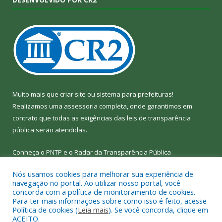
Muito mais que
criar site
ou
sistema para prefeituras
!
Realizamos uma
assessoria
completa, onde garantimos em
contrato que todas as exigências das
leis de transparência
pública
serão atendidas.
Conheça o
PNTP
e o
Radar da Transparência Pública
Nós usamos cookies para melhorar sua experiência de
navegação no portal. Ao utilizar nosso portal, você
concorda com a política de monitoramento de cookies.
Para ter mais informações sobre como isso é feito, acesse
Todos os direitos reservados a Câmara Municipal de Bom Jesus
Política de cookies (
Leia mais
). Se você concorda, clique em
do Tocantins.
ACEITO.