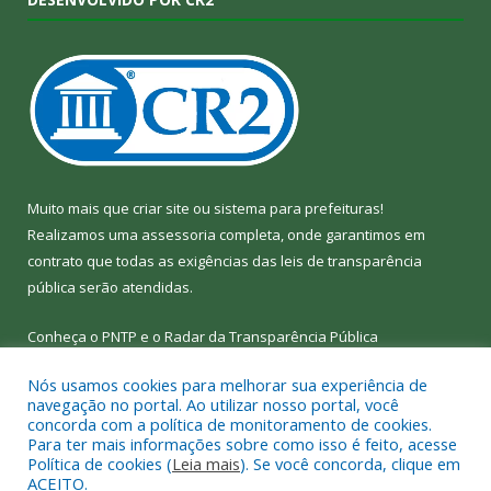
Muito mais que
criar site
ou
sistema para prefeituras
!
Realizamos uma
assessoria
completa, onde garantimos em
contrato que todas as exigências das
leis de transparência
pública
serão atendidas.
Conheça o
PNTP
e o
Radar da Transparência Pública
Nós usamos cookies para melhorar sua experiência de
navegação no portal. Ao utilizar nosso portal, você
concorda com a política de monitoramento de cookies.
Para ter mais informações sobre como isso é feito, acesse
Todos os direitos reservados a Câmara Municipal de Bom Jesus
Política de cookies (
Leia mais
). Se você concorda, clique em
do Tocantins.
ACEITO.