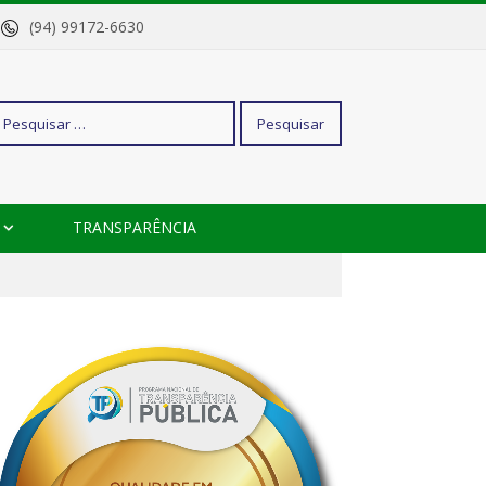
o
(94) 99172-6630
squisar
TRANSPARÊNCIA
r: