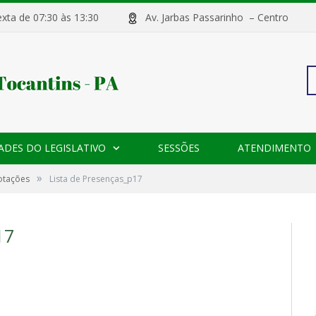
sexta de 07:30 às 13:30
Av. Jarbas Passarinho – Centr
Pe
ADES DO LEGISLATIVO
SESSÕES
ATENDIMENTO
po
»
Votações
Lista de Presenças_p17
17