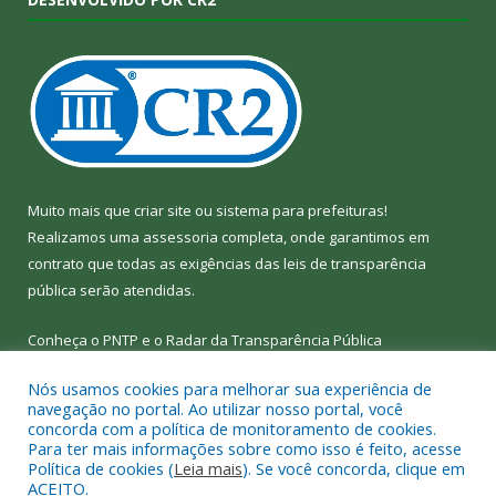
Muito mais que
criar site
ou
sistema para prefeituras
!
Realizamos uma
assessoria
completa, onde garantimos em
contrato que todas as exigências das
leis de transparência
pública
serão atendidas.
Conheça o
PNTP
e o
Radar da Transparência Pública
Nós usamos cookies para melhorar sua experiência de
navegação no portal. Ao utilizar nosso portal, você
concorda com a política de monitoramento de cookies.
Para ter mais informações sobre como isso é feito, acesse
Todos os direitos reservados a Câmara Municipal de Bom Jesus
Política de cookies (
Leia mais
). Se você concorda, clique em
do Tocantins.
ACEITO.