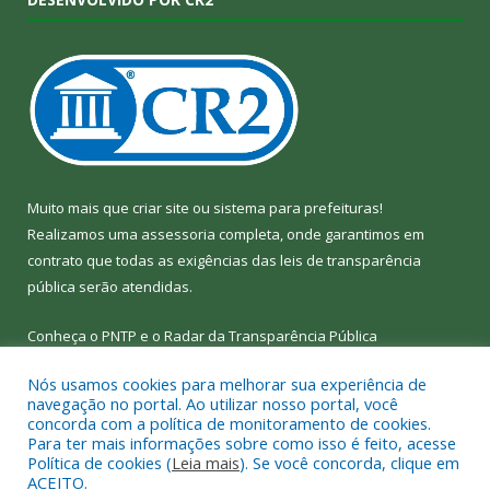
Muito mais que
criar site
ou
sistema para prefeituras
!
Realizamos uma
assessoria
completa, onde garantimos em
contrato que todas as exigências das
leis de transparência
pública
serão atendidas.
Conheça o
PNTP
e o
Radar da Transparência Pública
Nós usamos cookies para melhorar sua experiência de
navegação no portal. Ao utilizar nosso portal, você
concorda com a política de monitoramento de cookies.
Para ter mais informações sobre como isso é feito, acesse
Todos os direitos reservados a Câmara Municipal de Bom Jesus
Política de cookies (
Leia mais
). Se você concorda, clique em
do Tocantins.
ACEITO.