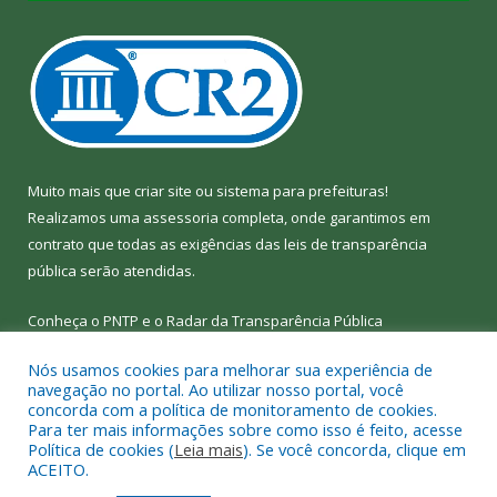
Muito mais que
criar site
ou
sistema para prefeituras
!
Realizamos uma
assessoria
completa, onde garantimos em
contrato que todas as exigências das
leis de transparência
pública
serão atendidas.
Conheça o
PNTP
e o
Radar da Transparência Pública
Nós usamos cookies para melhorar sua experiência de
navegação no portal. Ao utilizar nosso portal, você
concorda com a política de monitoramento de cookies.
Para ter mais informações sobre como isso é feito, acesse
Todos os direitos reservados a Câmara Municipal de Bom Jesus
Política de cookies (
Leia mais
). Se você concorda, clique em
do Tocantins.
ACEITO.