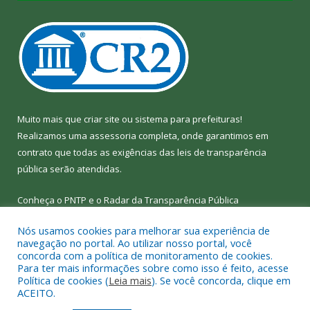
Muito mais que
criar site
ou
sistema para prefeituras
!
Realizamos uma
assessoria
completa, onde garantimos em
contrato que todas as exigências das
leis de transparência
pública
serão atendidas.
Conheça o
PNTP
e o
Radar da Transparência Pública
Nós usamos cookies para melhorar sua experiência de
navegação no portal. Ao utilizar nosso portal, você
concorda com a política de monitoramento de cookies.
Para ter mais informações sobre como isso é feito, acesse
Todos os direitos reservados a Câmara Municipal de Bom Jesus
Política de cookies (
Leia mais
). Se você concorda, clique em
do Tocantins.
ACEITO.