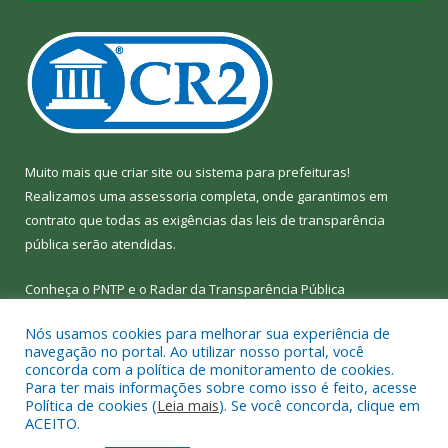
Muito mais que
criar site
ou
sistema para prefeituras
!
Realizamos uma
assessoria
completa, onde garantimos em
contrato que todas as exigências das
leis de transparência
pública
serão atendidas.
Conheça o
PNTP
e o
Radar da Transparência Pública
Nós usamos cookies para melhorar sua experiência de
navegação no portal. Ao utilizar nosso portal, você
concorda com a política de monitoramento de cookies.
Para ter mais informações sobre como isso é feito, acesse
Todos os direitos reservados a Câmara Municipal de Bom Jesus
Política de cookies (
Leia mais
). Se você concorda, clique em
do Tocantins.
ACEITO.