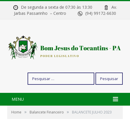
De segunda a sexta de 07:30 às 13:30
Av.
Jarbas Passarinho – Centro
(94) 99172-6630
Pesquisar
por:
MENU
»
»
Home
Balancete Financeiro
BALANCETE JULHO 2023