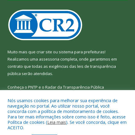
Muito mais que
criar site
ou
sistema para prefeituras
!
Realizamos uma
assessoria
completa, onde garantimos em
contrato que todas as exigências das
leis de transparência
pública
serão atendidas.
Conheça o
PNTP
e o
Radar da Transparência Pública
Nós usamos cookies para melhorar sua experiência de
navegação no portal. Ao utilizar nosso portal, você
concorda com a política de monitoramento de cookies.
Para ter mais informações sobre como isso é feito, acesse
Todos os direitos reservados a Câmara Municipal de Bom Jesus
Política de cookies (
Leia mais
). Se você concorda, clique em
do Tocantins.
ACEITO.