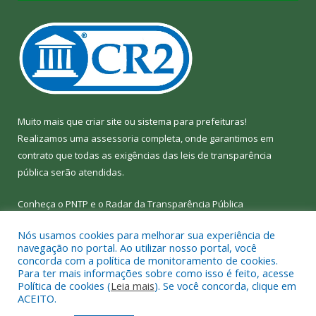
Muito mais que
criar site
ou
sistema para prefeituras
!
Realizamos uma
assessoria
completa, onde garantimos em
contrato que todas as exigências das
leis de transparência
pública
serão atendidas.
Conheça o
PNTP
e o
Radar da Transparência Pública
Nós usamos cookies para melhorar sua experiência de
navegação no portal. Ao utilizar nosso portal, você
concorda com a política de monitoramento de cookies.
Para ter mais informações sobre como isso é feito, acesse
Todos os direitos reservados a Câmara Municipal de Bom Jesus
Política de cookies (
Leia mais
). Se você concorda, clique em
do Tocantins.
ACEITO.