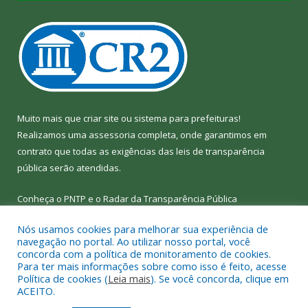
Muito mais que
criar site
ou
sistema para prefeituras
!
Realizamos uma
assessoria
completa, onde garantimos em
contrato que todas as exigências das
leis de transparência
pública
serão atendidas.
Conheça o
PNTP
e o
Radar da Transparência Pública
Nós usamos cookies para melhorar sua experiência de
navegação no portal. Ao utilizar nosso portal, você
concorda com a política de monitoramento de cookies.
Para ter mais informações sobre como isso é feito, acesse
Todos os direitos reservados a Câmara Municipal de Bom Jesus
Política de cookies (
Leia mais
). Se você concorda, clique em
do Tocantins.
ACEITO.