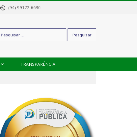
o
(94) 99172-6630
squisar
TRANSPARÊNCIA
r: