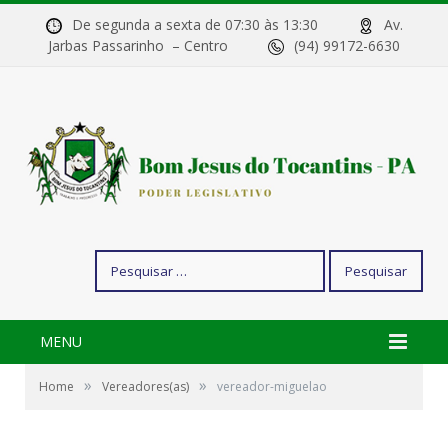
De segunda a sexta de 07:30 às 13:30
Av.
Jarbas Passarinho – Centro
(94) 99172-6630
Pesquisar
por:
MENU
»
»
Home
Vereadores(as)
vereador-miguelao