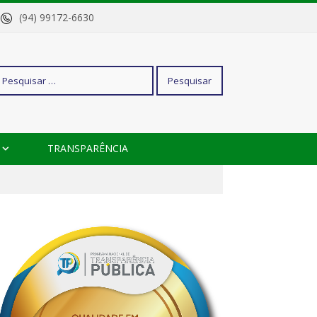
o
(94) 99172-6630
squisar
TRANSPARÊNCIA
r: