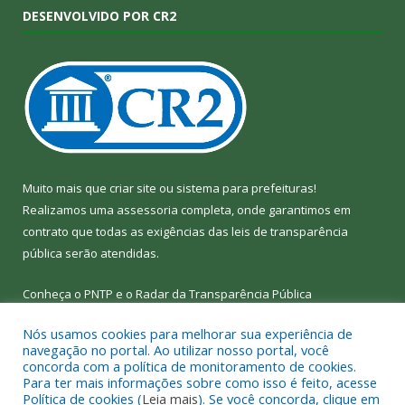
DESENVOLVIDO POR CR2
Muito mais que
criar site
ou
sistema para prefeituras
!
Realizamos uma
assessoria
completa, onde garantimos em
contrato que todas as exigências das
leis de transparência
pública
serão atendidas.
Conheça o
PNTP
e o
Radar da Transparência Pública
Nós usamos cookies para melhorar sua experiência de
navegação no portal. Ao utilizar nosso portal, você
concorda com a política de monitoramento de cookies.
Para ter mais informações sobre como isso é feito, acesse
Todos os direitos reservados a Câmara Municipal de Bom Jesus
Política de cookies (
Leia mais
). Se você concorda, clique em