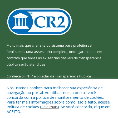
Muito mais que
criar site
ou
sistema para prefeituras
!
Realizamos uma
assessoria
completa, onde garantimos em
contrato que todas as exigências das
leis de transparência
pública
serão atendidas.
Conheça o
PNTP
e o
Radar da Transparência Pública
Nós usamos cookies para melhorar sua experiência de
navegação no portal. Ao utilizar nosso portal, você
concorda com a política de monitoramento de cookies.
Para ter mais informações sobre como isso é feito, acesse
Todos os direitos reservados a Câmara Municipal de Bom Jesus
Política de cookies (
Leia mais
). Se você concorda, clique em
do Tocantins.
ACEITO.