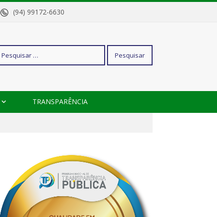
o
(94) 99172-6630
squisar
TRANSPARÊNCIA
r: