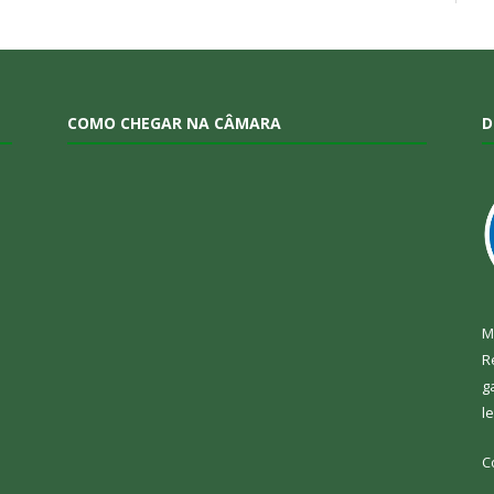
COMO CHEGAR NA CÂMARA
D
M
R
g
l
C