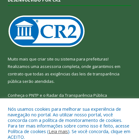
Muito mais que
criar site
ou
sistema para prefeituras
!
Realizamos uma
assessoria
completa, onde garantimos em
contrato que todas as exigências das
leis de transparência
pública
serão atendidas.
Conheça o
PNTP
e o
Radar da Transparência Pública
Nós usamos cookies para melhorar sua experiência de
navegação no portal. Ao utilizar nosso portal, você
concorda com a política de monitoramento de cookies.
Para ter mais informações sobre como isso é feito, acesse
Todos os direitos reservados a Câmara Municipal de Bom Jesus
Política de cookies (
Leia mais
). Se você concorda, clique em
do Tocantins.
ACEITO.