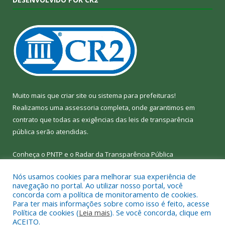
Muito mais que
criar site
ou
sistema para prefeituras
!
Realizamos uma
assessoria
completa, onde garantimos em
contrato que todas as exigências das
leis de transparência
pública
serão atendidas.
Conheça o
PNTP
e o
Radar da Transparência Pública
Nós usamos cookies para melhorar sua experiência de
navegação no portal. Ao utilizar nosso portal, você
concorda com a política de monitoramento de cookies.
Para ter mais informações sobre como isso é feito, acesse
Todos os direitos reservados a Câmara Municipal de Bom Jesus
Política de cookies (
Leia mais
). Se você concorda, clique em
do Tocantins.
ACEITO.