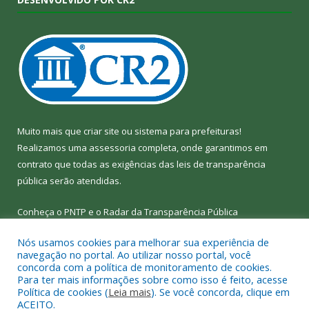
Muito mais que
criar site
ou
sistema para prefeituras
!
Realizamos uma
assessoria
completa, onde garantimos em
contrato que todas as exigências das
leis de transparência
pública
serão atendidas.
Conheça o
PNTP
e o
Radar da Transparência Pública
Nós usamos cookies para melhorar sua experiência de
navegação no portal. Ao utilizar nosso portal, você
concorda com a política de monitoramento de cookies.
Para ter mais informações sobre como isso é feito, acesse
Todos os direitos reservados a Câmara Municipal de Bom Jesus
Política de cookies (
Leia mais
). Se você concorda, clique em
do Tocantins.
ACEITO.