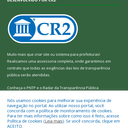
Muito mais que
criar site
ou
sistema para prefeituras
!
Realizamos uma
assessoria
completa, onde garantimos em
contrato que todas as exigências das
leis de transparência
pública
serão atendidas.
Conheça o
PNTP
e o
Radar da Transparência Pública
Nós usamos cookies para melhorar sua experiência de
navegação no portal. Ao utilizar nosso portal, você
concorda com a política de monitoramento de cookies.
Para ter mais informações sobre como isso é feito, acesse
Todos os direitos reservados a Câmara Municipal de Bom Jesus
Política de cookies (
Leia mais
). Se você concorda, clique em
do Tocantins.
ACEITO.