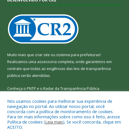
Muito mais que
criar site
ou
sistema para prefeituras
!
Realizamos uma
assessoria
completa, onde garantimos em
contrato que todas as exigências das
leis de transparência
pública
serão atendidas.
Conheça o
PNTP
e o
Radar da Transparência Pública
Nós usamos cookies para melhorar sua experiência de
navegação no portal. Ao utilizar nosso portal, você
concorda com a política de monitoramento de cookies.
Para ter mais informações sobre como isso é feito, acesse
Todos os direitos reservados a Câmara Municipal de Bom Jesus
Política de cookies (
Leia mais
). Se você concorda, clique em
do Tocantins.
ACEITO.