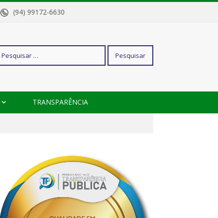
o
(94) 99172-6630
squisar
TRANSPARÊNCIA
r: