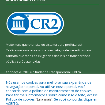
Muito mais que
criar site
ou
sistema para prefeituras
!
Realizamos uma
assessoria
completa, onde garantimos em
contrato que todas as exigências das
leis de transparência
pública
serão atendidas.
Conheça o
PNTP
e o
Radar da Transparência Pública
Nós usamos cookies para melhorar sua experiência de
navegação no portal. Ao utilizar nosso portal, você
concorda com a política de monitoramento de cookies.
Para ter mais informações sobre como isso é feito, acesse
Todos os direitos reservados a Câmara Municipal de Bom Jesus
Política de cookies (
Leia mais
). Se você concorda, clique em
do Tocantins.
ACEITO.