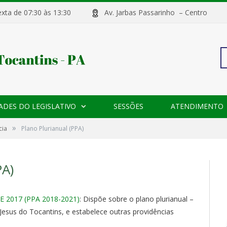
sexta de 07:30 às 13:30
Av. Jarbas Passarinho – Centr
Pe
ADES DO LEGISLATIVO
SESSÕES
ATENDIMENTO
po
»
cia
Plano Plurianual (PPA)
A)
E 2017 (PPA 2018-2021)
: Dispõe sobre o plano plurianual –
esus do Tocantins, e estabelece outras providências