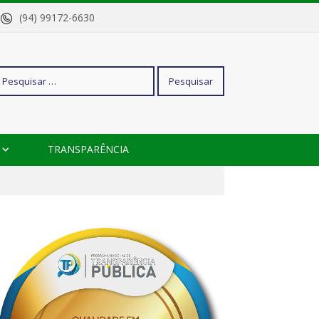
o
(94) 99172-6630
squisar
TRANSPARÊNCIA
r: