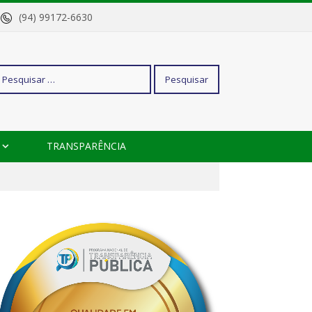
o
(94) 99172-6630
squisar
TRANSPARÊNCIA
r: