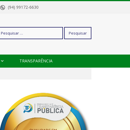
o
(94) 99172-6630
squisar
TRANSPARÊNCIA
r: