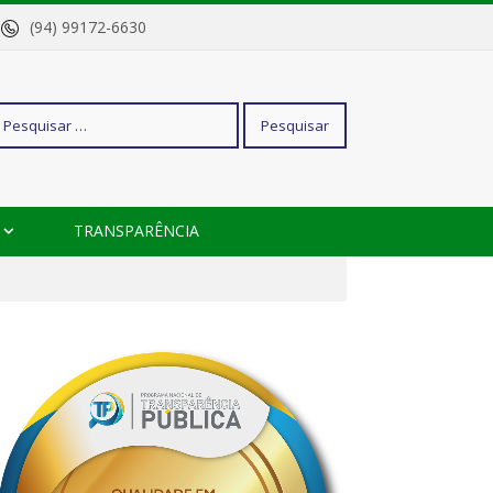
o
(94) 99172-6630
squisar
TRANSPARÊNCIA
r: