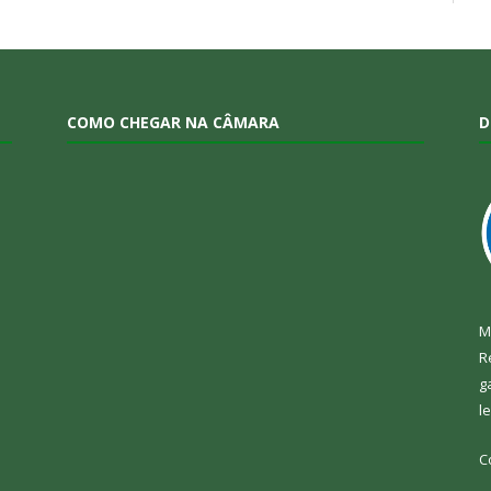
COMO CHEGAR NA CÂMARA
D
M
R
g
l
C