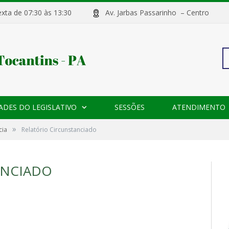
sexta de 07:30 às 13:30
Av. Jarbas Passarinho – Centr
Pe
ADES DO LEGISLATIVO
SESSÕES
ATENDIMENTO
po
»
cia
Relatório Circunstanciado
ANCIADO