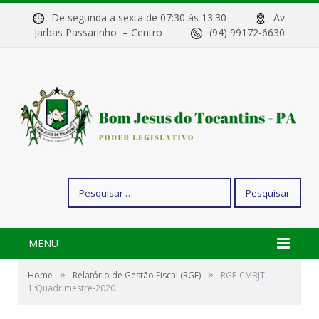
De segunda a sexta de 07:30 às 13:30
Av.
Jarbas Passarinho – Centro
(94) 99172-6630
Pesquisar
por:
MENU
»
»
Home
Relatório de Gestão Fiscal (RGF)
RGF-CMBJT-
1ºQuadrimestre-2020