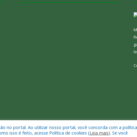
M
R
g
l
C
 no portal. Ao utilizar nosso portal, você concorda com a polític
e Bom Jesus do Tocantins.
Mapa do Si
 isso é feito, acesse Política de cookies (
Leia mais
). Se você