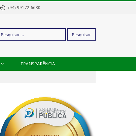
o
(94) 99172-6630
squisar
TRANSPARÊNCIA
r: