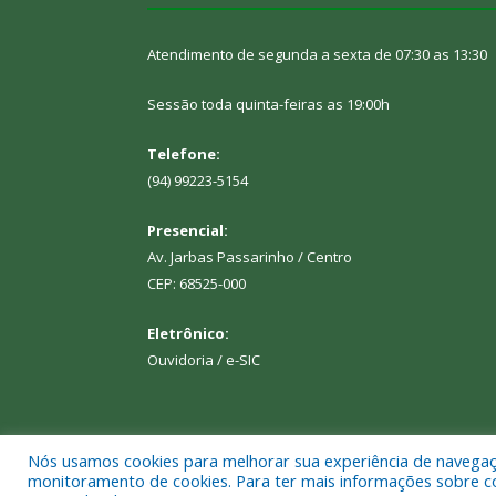
Atendimento de segunda a sexta de 07:30 as 13:30
Sessão toda quinta-feiras as 19:00h
Telefone:
(94) 99223-5154
Presencial:
Av. Jarbas Passarinho / Centro
CEP: 68525-000
Eletrônico:
Ouvidoria
/
e-SIC
Nós usamos cookies para melhorar sua experiência de navegação
Todos os direitos reservados a Câmara Municipal d
monitoramento de cookies. Para ter mais informações sobre como