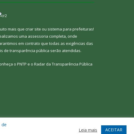
uito mais que
criar site
ou
sistema para prefeituras
!
ealizamos uma
assessoria
completa, onde
arantimos em contrato que todas as exigências das
eis de transparência pública
serão atendidas.
onheça o
PNTP
e o
Radar da Transparência Pública
a de
te
Acessar Área Administrativa
Acessar Webmail
ACEITAR
Leia mais