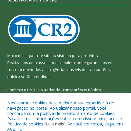
Muito mais que
criar site
ou
sistema para prefeituras
!
Realizamos uma
assessoria
completa, onde garantimos em
contrato que todas as exigências das
leis de transparência
pública
serão atendidas.
Conheça o
PNTP
e o
Radar da Transparência Pública
Nós usamos cookies para melhorar sua experiência de
navegação no portal. Ao utilizar nosso portal, você
concorda com a política de monitoramento de cookies.
Para ter mais informações sobre como isso é feito, acesse
Todos os direitos reservados a Câmara Municipal de Bom Jesus
Política de cookies (
Leia mais
). Se você concorda, clique em
do Tocantins.
ACEITO.