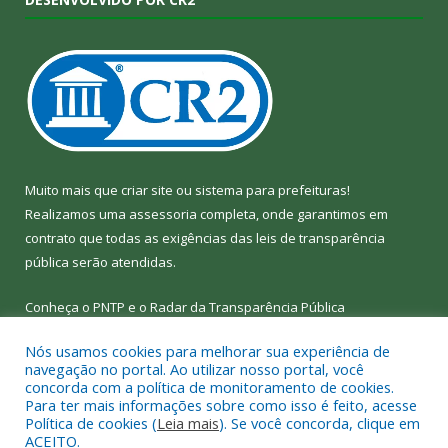
Muito mais que
criar site
ou
sistema para prefeituras
!
Realizamos uma
assessoria
completa, onde garantimos em
contrato que todas as exigências das
leis de transparência
pública
serão atendidas.
Conheça o
PNTP
e o
Radar da Transparência Pública
Nós usamos cookies para melhorar sua experiência de
navegação no portal. Ao utilizar nosso portal, você
concorda com a política de monitoramento de cookies.
Para ter mais informações sobre como isso é feito, acesse
Todos os direitos reservados a Câmara Municipal de Bom Jesus
Política de cookies (
Leia mais
). Se você concorda, clique em
do Tocantins.
ACEITO.