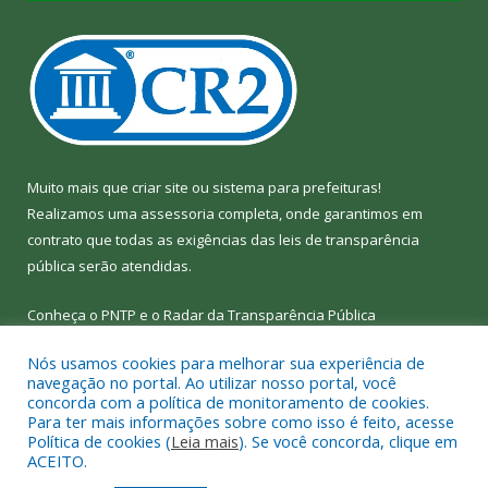
Muito mais que
criar site
ou
sistema para prefeituras
!
Realizamos uma
assessoria
completa, onde garantimos em
contrato que todas as exigências das
leis de transparência
pública
serão atendidas.
Conheça o
PNTP
e o
Radar da Transparência Pública
Nós usamos cookies para melhorar sua experiência de
navegação no portal. Ao utilizar nosso portal, você
concorda com a política de monitoramento de cookies.
Para ter mais informações sobre como isso é feito, acesse
Todos os direitos reservados a Câmara Municipal de Bom Jesus
Política de cookies (
Leia mais
). Se você concorda, clique em
do Tocantins.
ACEITO.