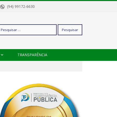
o
(94) 99172-6630
squisar
TRANSPARÊNCIA
r: