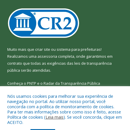
Muito mais que
criar site
ou
sistema para prefeituras
!
Realizamos uma
assessoria
completa, onde garantimos em
contrato que todas as exigências das
leis de transparência
pública
serão atendidas.
Conheça o
PNTP
e o
Radar da Transparência Pública
Nós usamos cookies para melhorar sua experiência de
navegação no portal. Ao utilizar nosso portal, você
concorda com a política de monitoramento de cookies.
Para ter mais informações sobre como isso é feito, acesse
Todos os direitos reservados a Câmara Municipal de Bom Jesus
Política de cookies (
Leia mais
). Se você concorda, clique em
do Tocantins.
ACEITO.