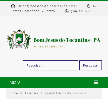
De segunda a sexta de 07:30 às 13:30
Av.
Jarbas Passarinho – Centro
(94) 99172-6630
Pesquisar
por:
MENU
»
»
Home
A Câmara
Agenda Externa do Presidente