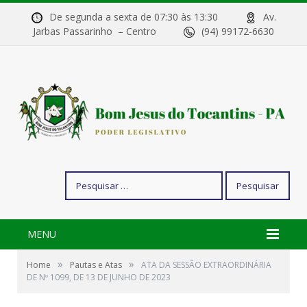
De segunda a sexta de 07:30 às 13:30
Av.
Jarbas Passarinho – Centro
(94) 99172-6630
Pesquisar
por:
MENU
»
»
Home
Pautas e Atas
ATA DA SESSÃO EXTRAORDINÁRIA
DE Nº 1099, DE 13 DE JUNHO DE 2023