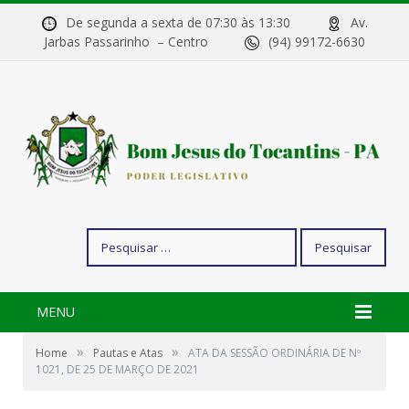
De segunda a sexta de 07:30 às 13:30
Av.
Jarbas Passarinho – Centro
(94) 99172-6630
Pesquisar
por:
MENU
»
»
Home
Pautas e Atas
ATA DA SESSÃO ORDINÁRIA DE Nº
1021, DE 25 DE MARÇO DE 2021