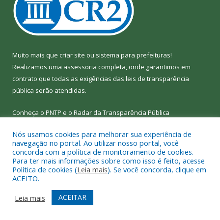
Muito mais que
criar site
ou
sistema para prefeituras
!
Realizamos uma
assessoria
completa, onde garantimos em
contrato que todas as exigências das
leis de transparência
pública
serão atendidas.
Conheça o
PNTP
e o
Radar da Transparência Pública
Nós usamos cookies para melhorar sua experiência de
navegação no portal. Ao utilizar nosso portal, você
concorda com a política de monitoramento de cookies.
Para ter mais informações sobre como isso é feito, acesse
Todos os direitos reservados a Câmara Municipal de Bom Jesus
Política de cookies (
Leia mais
). Se você concorda, clique em
do Tocantins.
ACEITO.
Mapa do Site
Acessar Área Administrativa
ACEITAR
Leia mais
Acessar Webmail