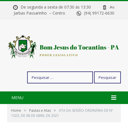
De segunda a sexta de 07:30 às 13:30
Av.
Jarbas Passarinho – Centro
(94) 99172-6630
Pesquisar
por:
MENU
»
»
Home
Pautas e Atas
ATA DA SESSÃO ORDINÁRIA DE Nº
1023, DE 08 DE ABRIL DE 2021