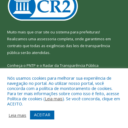
Muito mais que
criar site
ou
sistema para prefeituras
!
Realizamos uma
assessoria
completa, onde garantimos em
contrato que todas as exigências das
leis de transparência
pública
serão atendidas.
Conheça o
PNTP
e o
Radar da Transparência Pública
Nós usamos cookies para melhorar sua experiência de
navegação no portal. Ao utilizar nosso portal, você
concorda com a política de monitoramento de cookies.
Para ter mais informações sobre como isso é feito, acesse
Todos os direitos reservados a Câmara Municipal de Bom Jesus
Política de cookies (
Leia mais
). Se você concorda, clique em
do Tocantins.
ACEITO.
Mapa do Site
Acessar Área Administrativa
ACEITAR
Leia mais
Acessar Webmail