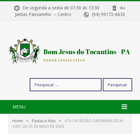
De segunda a sexta de 07:30 às 13:30
Av.
Jarbas Passarinho – Centro
(94) 99172-6630
Pesquisar
por:
MENU
»
»
Home
Pautas e Atas
ATA DA SESSÃO ORDINÁRIA DE Nº
1097, DE 25 DE MAIO DE 2023