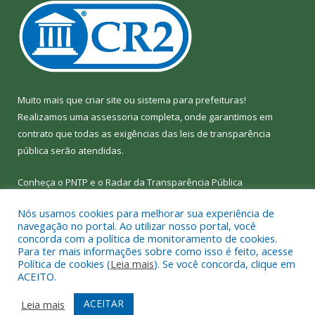
Muito mais que
criar site
ou
sistema para prefeituras
!
Realizamos uma
assessoria
completa, onde garantimos em
contrato que todas as exigências das
leis de transparência
pública
serão atendidas.
Conheça o
PNTP
e o
Radar da Transparência Pública
Nós usamos cookies para melhorar sua experiência de
navegação no portal. Ao utilizar nosso portal, você
concorda com a política de monitoramento de cookies.
Para ter mais informações sobre como isso é feito, acesse
Todos os direitos reservados a Câmara Municipal de Bom Jesus
Política de cookies (
Leia mais
). Se você concorda, clique em
do Tocantins.
ACEITO.
Mapa do Site
Acessar Área Administrativa
ACEITAR
Leia mais