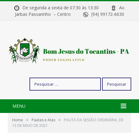
De segunda a sexta de 07:30 às 13:30
Av.
Jarbas Passarinho – Centro
(94) 99172-6630
Pesquisar
por:
MENU
»
»
Home
Pautas e Atas
PAUTA DA SESSÃO ORDINÁRIA, DE
13 DE MAIO DE 2021