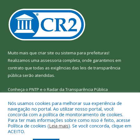
Muito mais que
criar site
ou
sistema para prefeituras
!
Realizamos uma
assessoria
completa, onde garantimos em
contrato que todas as exigências das
leis de transparência
pública
serão atendidas.
Conheça o
PNTP
e o
Radar da Transparência Pública
Nós usamos cookies para melhorar sua experiência de
navegação no portal. Ao utilizar nosso portal, você
concorda com a política de monitoramento de cookies.
Para ter mais informações sobre como isso é feito, acesse
Todos os direitos reservados a Câmara Municipal de Bom Jesus
Política de cookies (
Leia mais
). Se você concorda, clique em
do Tocantins.
ACEITO.