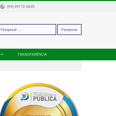
o
(94) 99172-6630
squisar
TRANSPARÊNCIA
r: