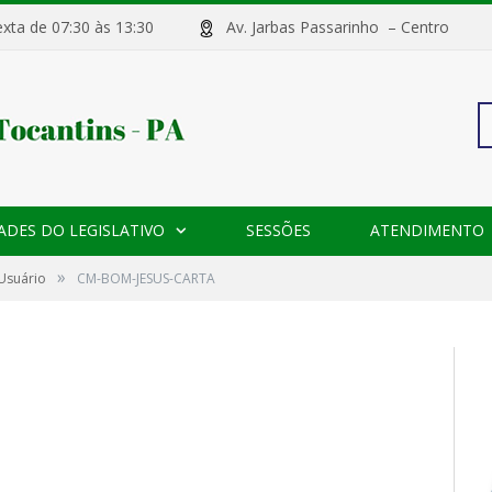
sexta de 07:30 às 13:30
Av. Jarbas Passarinho – Centr
Pe
ADES DO LEGISLATIVO
SESSÕES
ATENDIMENTO
po
»
 Usuário
CM-BOM-JESUS-CARTA