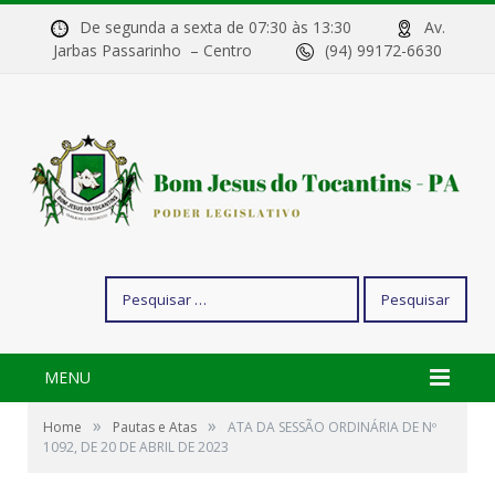
De segunda a sexta de 07:30 às 13:30
Av.
Jarbas Passarinho – Centro
(94) 99172-6630
Pesquisar
por:
MENU
»
»
Home
Pautas e Atas
ATA DA SESSÃO ORDINÁRIA DE Nº
1092, DE 20 DE ABRIL DE 2023